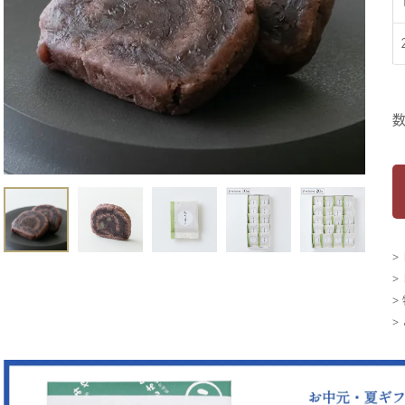
>
>
>
>