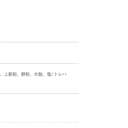
日
、上新粉、餅粉、水飴、塩/トレハ