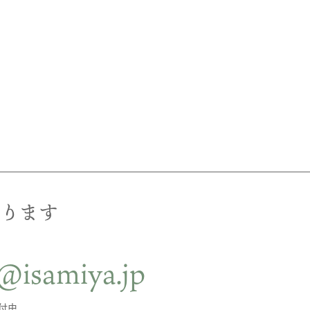
ります
@isamiya.jp
受付中