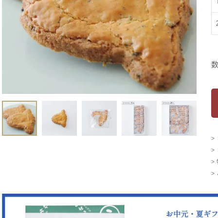
>
>
>
>